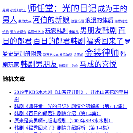
师任堂：光的日记
成为王的
男啊
小媳妇女王
男人
河伯的新娘
浪漫的体质
我的大叔
浪漫玛丽
海岸村恰
男朋友韩剧
百
玩家韩剧
恰恰
爱在大都会
玛丽外宿中
申敏儿
日的郎君
百日的郎君韩剧
福秀回来了
罗
金装律师
曼史是别册附录
韩
都市男女的爱情法则
金宣虎
韩剧男朋友
马成的喜悦
剧玩家
顺藤而上的你
随机文章
2019年KBS水木剧《山茶花开时》，开出山茶花的苹果
树
韩剧《师任堂：光的日记》剧情介绍解析（第7-12集）
韩剧《百日的郎君》剧情介绍（第1-4集）
原来是美男啊韩版电视剧（2009年SBS水木剧）
韩剧《福秀回来了》剧情介绍解析（第 1-4集）