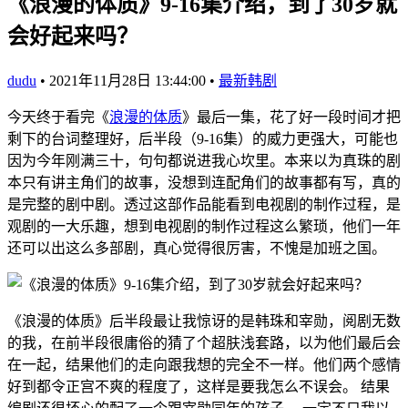
《浪漫的体质》9-16集介绍，到了30岁就
会好起来吗？
dudu
•
2021年11月28日 13:44:00
•
最新韩剧
今天终于看完《
浪漫的体质
》最后一集，花了好一段时间才把
剩下的台词整理好，后半段（9-16集）的威力更强大，可能也
因为今年刚满三十，句句都说进我心坎里。本来以为真珠的剧
本只有讲主角们的故事，没想到连配角们的故事都有写，真的
是完整的剧中剧。透过这部作品能看到电视剧的制作过程，是
观剧的一大乐趣，想到电视剧的制作过程这么繁琐，他们一年
还可以出这么多部剧，真心觉得很厉害，不愧是加班之国。
《浪漫的体质》后半段最让我惊讶的是韩珠和宰勋，阅剧无数
的我，在前半段很庸俗的猜了个超肤浅套路，以为他们最后会
在一起，结果他们的走向跟我想的完全不一样。他们两个感情
好到都令正宫不爽的程度了，这样是要我怎么不误会。 结果