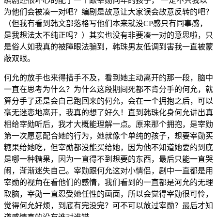
编剧还很坏心的配了一个跟宰勋同年的孩子， 一定不只我以
为他们会被凑一对吧？编剧是故意让大家误会故意反转的吧？
（但我有看到韩文部落格写他们本来就没CP感只有同事感，
是我想法太不纯正吗？）其实也没有非要凑一对的意思啦，只
是俗人如我真的被障眼法骗到，韩珠男友低调到害我一直被蒙
蔽双眼。
何允的放手也来得措手不及，看到她主动离开的那一段，脑中
一直在思考为什么？为什么这段期间死都不肯分手的何允，就
算分手了还是会自己跑回来的何允，会在一个拥抱之后，可以
毫无迷恋地离开，我真的想了好久！直到韩珠化身何允讲出真
相给宰勋听后，我才大概能理解一点。原来那个拥抱，是宰勋
第一次愿意配合她的行为，她就像个单纯的孩子，想要宰勋买
糖果给她吃，但宰勋都没能买给她，因为他不知道她要的到底
是哪一种糖果，因为一直得不到想要的东西，最后只能一直哭
闹，渐渐迷失自己。宰勋跟何允这对小情侣，剧中一直都是用
宰勋的视角在看他们的感情，我们看到的一直都是河允的无理
取脑，宰勋一直忍受她任性的画面，所以会觉得宰勋很可怜，
觉得何允好烦，到底有完没完？可不可以放过宰勋？最后才知