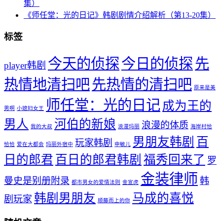
集）
《师任堂：光的日记》韩剧剧情介绍解析（第13-20集）
标签
今天的侦探
今日的侦探
先
player韩剧
热情地清扫吧
先热情的清扫吧
原来是美
师任堂：光的日记
成为王的
男啊
小媳妇女王
男人
河伯的新娘
浪漫的体质
我的大叔
浪漫玛丽
海岸村恰
男朋友韩剧
百
玩家韩剧
恰恰
爱在大都会
玛丽外宿中
申敏儿
日的郎君
百日的郎君韩剧
福秀回来了
罗
金装律师
曼史是别册附录
韩
都市男女的爱情法则
金宣虎
韩剧男朋友
马成的喜悦
剧玩家
顺藤而上的你