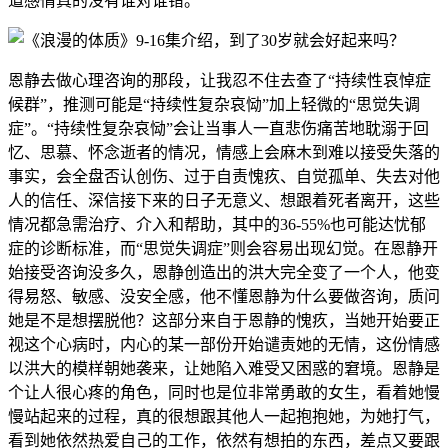
道感情真的没有谁对谁错。
恩静去做心理咨询的那段，让我忍不住去查了“持续性哀悼症
候群”，推测可能是“持续性复杂哀恸”加上轻微的“思觉失调
症”。“持续性复杂哀恸”会让当事人一直悲伤痛苦地耽溺于回
忆、思慕、怀念逝者的情况，情感上会麻木到难以接受失落的
事实，会全盘否认创伤、过于自责愧疚、自觉孤单、失去对他
人的信任、深信接下来的日子无意义、想跟着死者离开，这些
情况都急需治疗、介入和帮助，其中的36-55%也可能达忧郁
症的诊断标准，而“思觉失调症”则会容易出现幻觉。在恩静开
始接受咨询没多久，恩静创造出的洪大完全变了一个人，他变
得易怒、敏感、没安全感，他不懂恩静为什么要做咨询，质问
她是不是想摆脱他？这部分来自于恩静的愧疚，当她开始要正
视这个心病时，内心的某一部份开始谴责她的无情，这份情感
以洪大的模样朝她袭来，让她陷入难受又困惑的窘境。恩静是
个让人很心疼的角色，同时也是位非常勇敢的女生，看着她慢
慢站起来的过程，真的很想跟其他人一起抱抱她，为她打气，
看到她依然热爱自己的工作，依然有想拍的东西，差点又要跟