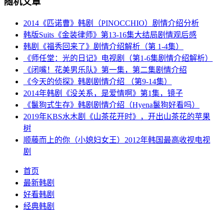
随机文章
2014《匹诺曹》韩剧（PINOCCHIO）剧情介绍分析
韩版Suits《金装律师》第13-16集大结局剧情观后感
韩剧《福秀回来了》剧情介绍解析（第 1-4集）
《师任堂：光的日记》电视剧（第1-6集剧情介绍解析）
《闭嘴！花美男乐队》第一集，第二集剧情介绍
《今天的侦探》韩剧剧情介绍 （第9-14集）
2014年韩剧《没关系，是爱情啊》第1集，镜子
《鬣狗式生存》韩剧剧情介绍（Hyena鬣狗好看吗）
2019年KBS水木剧《山茶花开时》，开出山茶花的苹果
树
顺藤而上的你（小媳妇女王）2012年韩国最高收视电视
剧
首页
最新韩剧
好看韩剧
经典韩剧