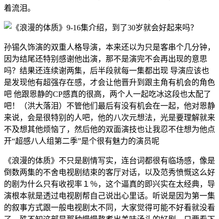
着流泪。
孙锡久饰演的双重人格导演，本来还以为只是客串个几分钟，
因为结尾还特别感谢他出演，那不是演完不会再出现的意思
吗？结果还连续谢两集，后半段就每一集都出现 导演应该也
是发现他有超强存在感，才会让他晋升到跟主角有机会的角色
吧 他跟恩静的CP感真的很高，两个人一起吃冰这段也太配了
吧！（洪大落泪）不管他们最后有没有机会在一起，他对恩静
来说，会是很特别的人吧，他的八次元想法，光是要理解就来
不及想其他烦恼了，然后他的双面演技也让我忍不住想为他点
开“超感八人组第二季”是个很有魅力的演员呢
《浪漫的体质》不只是剧情写实，连台词都很有临场感，像是
倒数两集的不舍电视剧结束的客厅对话，以及范秀愤慨这么好
的剧为什么只有收视率１％，这个逼真的即兴实在太经典，导
演根本就是透过电视剧帮自己说出心里话。听说是因为第一集
的叙事方式跟一般电视剧太不同，大家觉得可能不好看就没看