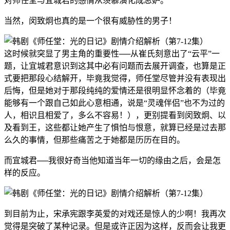
对师任堂与宜城君的感情从羡慕演化成忌妒。
当然，闵致炯也真的是一个很有威胁性的男子！
这时候就突显了男主角的重要性──从崔氏刻意出了“云平”一
题，让宜城君意识到这其中必有问题而去展开调查，也算是正
式要把那段心结解开，毕竟我觉得，师任堂尽管并没有表现出
后悔，但是她对于那段纯纯的爱情还是很明显怀念着的（毕竟
能够有一个跟自己如此心意相通，说是“灵魂伴侣”也不为过的
人，相识且相爱了，多么不容易！），更别提看到闵致炯、以
及看到王，这些都让她产生了惧怕与恨意，就算已经是过去那
么久的事情，但那些痛苦之于她都是历历在目的。
而宜城君──我很好奇当他知道当年一切的缘由之后，会是怎
样的反应。
到目前为止，宋承宪跟李英爱的对戏还是惊人的少啊！我再次
觉得是突破了某种记录。但是或许正因为这样，反而会让我更