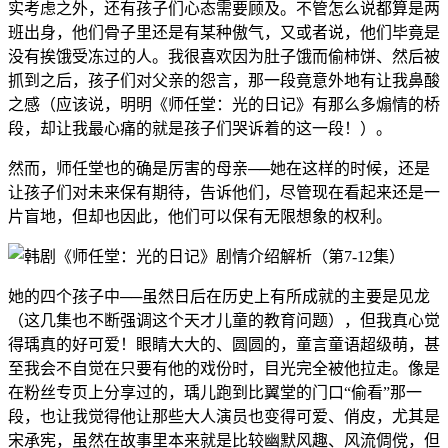
实考虑之外，还有孩子们心态需要顾及。不管怎么说都算是两
班出身，他们骨子里还是有某种傲气，又或者说，他们毕竟是
没有挨饿受冻过的人。我很喜欢因为肚子饿而偷柿饼、然后被
抓到之后，孩子们对父亲的怨言，那一段竟意外地有让我鼻酸
之感（应该说，明明《师任堂：光的日记》有那么多煽情的桥
段，却让我最心痛的就是孩子们哭诉着的这一段！）。
然而，师任堂也的确是厉害的母亲──她在这样的时候，还是
让孩子们对未来保有期待，告诉他们，尽管现在看起来还是一
片盲地，但却也因此，他们可以保有无限想象的权利。
她的四个孩子中──虽然日后在历史上有所成就的主要是见龙
（这几集也不断强调这个天才儿童的教育问题），但我真心觉
得瑀真的好可爱！眼睛大大的、圆圆的，童言童语超级萌，甚
至我会不自觉在只要有他的戏份时，目光完全被他拉走。像是
在粉丝专页上分享过的，瑀儿跑到比翼堂的门口“偷看”那一
段，也让我觉得他让那些大人演员也变得可爱、俏皮，尤其是
宋承宪，虽然在故事里本来就是比较幽默风趣、风流倜傥，但