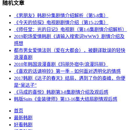
随机文章
《男朋友》韩剧分集剧情介绍解析（第5-8集）
《今天的侦探》电视剧剧情介绍（第15-22集）
《师任堂：光的日记》电视剧（第1-6集剧情介绍解析）
2019职场爱情韩剧《请输入搜索词WWW》剧情介绍及
感想
都市男女爱情法则（爱在大都会），被翻译耽误的轻快
浪漫喜剧
2010年韩国浪漫喜剧《玛丽外宿中/浪漫玛丽》
《喜欢的话请响铃》第一季 – 如何面对透明化的情感
2017韩剧《达子的春天》结局，遇到了你的泰峰，你便
是“吴达子”
《马成的喜悦》韩剧第3-8集剧情介绍及观后感
韩版Suits《金装律师》第13-16集大结局剧情观后感
首页
最新韩剧
好看韩剧