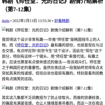
韩剧《师任堂：光的日记》剧情介绍解析
（第7-12集）
dudu
•
2022年1月13日 13:55:30
•
好看韩剧
我觉得这个设计非常有趣──毕竟“师任堂”是韩国钱币上的人
物，而《
师任堂：光的日记
》最有趣的部份，也就是现在与过
去交错，有点呼应到“前世今生”这个设计，因此在“现在”这个
部分，特别有这样一个镜头，用“师任堂”来借代钱，有趣之
余，应该也算是有点使命感式的做法──告诉观众们，师任堂
之于韩国历史的重要性。虽然在夜店这一段我始终觉得有点太
突如其来的戏谑感，但坦白说也是挺有趣的，特别是看到闵教
授有点搞笑的这段。
其实这几集都不乏闵教授为了防止徐智允，而做的突袭检查，
的确是充满紧张感、也让人情绪是悬吊着的，而这一次在夜店