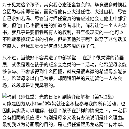
对于见龙这个孩子，其实我心态还蛮复杂的。毕竟很多时候我
会因为心疼师任堂，而觉得他有点太过任性、太过自私，尽管
自己求知若渴、尽管当时师任堂真的答应过他会让他上中部学
堂，但他自己也很清楚的知道今昔非比，倘若让他一个人去念
书，就几乎是要牺牲所有人的权利，甚至很现实的──他可以
不吃饭来换取读书的机会，但是其他孩子呢？说穿了这句话虽
然感人，但我却觉得是有点思虑不周的孩子气。
只不过，当他好不容易进了中部学堂──在那个很关键的诗画
展，就像是现在孩子的班亲会之类的一个活动，他希望母亲能
够参与、不奢求得到什么回报，就只是很卑微的希望母亲能参
与，希望母亲以自己为荣，却阴错阳差的只徒留他一人在会
场，这段却是让我鼻酸的。
可能是因为从小Han的爸妈就还蛮积极参与我的所有活动，也
因此其实我可以理解，任哪个孩子在那样的情况之下，一定都
会有相同的反应吧？特别是母亲又没有办法说明是什么理由。
最初我以为诗画展的目的，是让师任堂跟见龙这两个有才华、