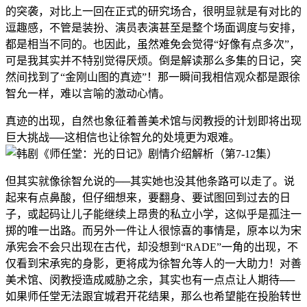
的突袭，对比上一回在正式的研究场合，很明显就是有对比的
逗趣感，不管是装扮、演员表演甚至是整个场面调度与安排，
都是相当不同的。也因此，虽然难免会觉得“好像有点多次”，
可是我其实并不特别觉得厌烦。倒是解读那么多集的日记，突
然间找到了“金刚山图的真迹”！那一瞬间我相信观众都是跟徐
智允一样，难以言喻的激动心情。
真迹的出现，自然也象征着善美术馆与闵教授的计划即将出现
巨大挑战──这相信也让徐智允的处境更为艰难。
但其实就像徐智允说的──其实她也没其他条路可以走了。说
起来有点鼻酸，但仔细想来，要翻身、要试图回到过去的日
子，或起码让儿子能继续上昂贵的私立小学，这似乎是孤注一
掷的唯一出路。而另外一件让人很惊喜的事情是，原本以为宋
承宪会不会只出现在古代，却没想到“RADE”一角的出现，不
仅看到宋承宪的身影，更将成为徐智允等人的一大助力！对善
美术馆、闵教授造成威胁之余，其实也有一点点让人期待──
如果师任堂无法跟宜城君开花结果，那么也希望能在投胎转世