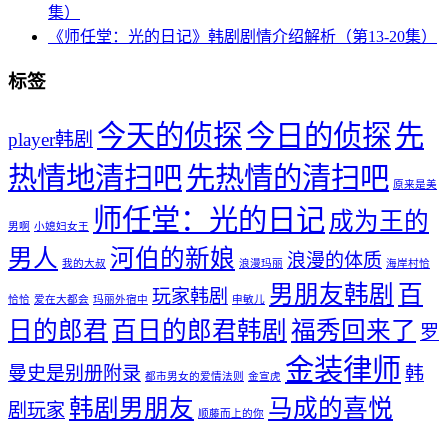
集）
《师任堂：光的日记》韩剧剧情介绍解析（第13-20集）
标签
今天的侦探
今日的侦探
先
player韩剧
热情地清扫吧
先热情的清扫吧
原来是美
师任堂：光的日记
成为王的
男啊
小媳妇女王
男人
河伯的新娘
浪漫的体质
我的大叔
浪漫玛丽
海岸村恰
男朋友韩剧
百
玩家韩剧
恰恰
爱在大都会
玛丽外宿中
申敏儿
日的郎君
百日的郎君韩剧
福秀回来了
罗
金装律师
曼史是别册附录
韩
都市男女的爱情法则
金宣虎
韩剧男朋友
马成的喜悦
剧玩家
顺藤而上的你