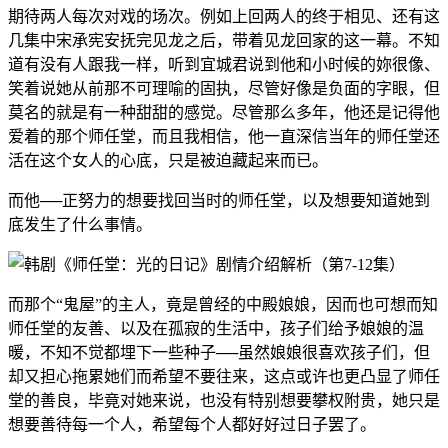
期待两人每次对戏的场次。例如上回两人的终于相见、还有这
几集中宋承宪安抚完见龙之后，带着见龙回家的这一幕。不知
道有没有人跟我一样，听到宜城君说到他和小时候的妳很像、
笑着说她从前那不可理喻的固执，尽管好像是负面的字眼，但
莫名的就是有一种甜甜的感觉。尽管那么多年，他还是记得他
爱着的那个师任堂，而且我相信，他一直深信当年的师任堂还
活在这个女人的心底，只是被迫藏起来而已。
而他──正努力的想要找回当时的师任堂，以及想要知道她到
底发生了什么事情。
而那个“鬼屋”的主人，竟是曾经的中殿娘娘，因而也可想而知
师任堂的友善、以及在孤寂的生活中，孩子们给予娘娘的温
暖，不知不觉都埋下一些种子──虽然娘娘很喜欢孩子们，但
却又担心拖累她们而希望不要往来，这点或许也更凸显了师任
堂的善良，毕竟对她来说，也没有特别想要攀权附贵，她只是
想要善待每一个人，希望每个人都好好过日子罢了。