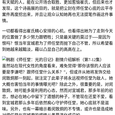
有天赋的人，能在公开场合取胜、更加惹恼崔氏，但后来也才
发现，这个诗画展的目的，就是把尘封在师任堂心底的云平寺
案件再度挖出来，并且让观众认知她再也无法提笔作画这件事
情。
一切都看得出崔氏精心安排的心机，也看得出她为了走到今天
的位置做了多少努力跟牺牲；只是最关键的莫过于──是因为
恨吗？恨当年宜城君为了师任堂而抛下自己不管，所以希望看
到她越来越黯淡，藉以凸显自己的高高在上。
虽然站在现代女性的角度看来，难免觉得“那你该恨的人应该
要是李谦吧？跟师任堂什么关系？”，但或许从她将发饰交给
闵致炯那一刻起，就注定了此辈子将永远视师任堂为敌人，她
大概也害怕当年的事情曝光吧？除此之外，很重要的是，对闵
致炯，她可能多是利用的心态，然而对宜城君，那多年前的初
恋，想必在她心中留下了遗憾的种子，不管现在还爱不爱，看
到宜城君那么多年后依然痴心守护师任堂，她心底就不是滋
味。另外，也有一幕暗示着闵致炯的不专情，或许也是造成她