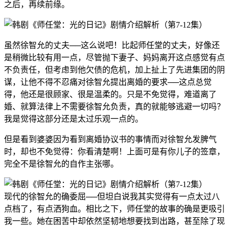
之后，再续前缘。
虽然徐智允的丈夫──这么说吧！比起师任堂的丈夫，好像还
是稍微比较有用一点，尽管抛下妻子、妈妈离开这点感觉有点
不负责任，但考虑到他欠债的危机，加上扯上了先进集团的阴
谋，让他不得不忍痛对徐智允提出离婚的要求──这点总觉
得，他还是很顾家、很是温柔的。只是不免觉得，难道离了
婚、就算法律上不需要徐智允负责，真的就能够逃避一切吗？
我是觉得这部分还是太过乐观一点的。
但是看到婆婆因为看到离婚协议书的事情而对徐智允发脾气
时，却也不免觉得：你看清楚啊！上面可是有你儿子的签章，
完全不是徐智允的自作主张哪。
现代的徐智允的确委屈──但坦白说我其实觉得有一点太过八
点档了，有点洒狗血。相比之下，师任堂的故事的确是更吸引
我一些。她在困苦中却依然坚韧地想要找到出路，甚至除了现