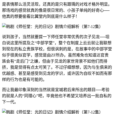
是表情那么活灵活现，还真的是只有跟瑀的对戏才格外明显。
那场戏的感觉就真的像是很日常的、小孩子单纯的好奇心──
他真的想要偷看比翼堂内到底是什么样子！
说到孩子，当然就要提一下师任堂非常优秀的次子见龙──坦
白说这里所提及之“中部学堂”，整个在制度上云云就让我联想
到现在的私立贵族学校，但很讽刺的是，在故事中的中部学堂
似乎很类似官学，感觉是由ZF所办。虽然难免也知道达官贵
族会有“走后门”之嫌，但由于见龙的家世背景不如他们而排
挤，我是觉得有点太可笑了。不过仔细想想，因为与生俱来的
优越感、甚至是感受到见龙的学识，或许因为自叹不如而有那
样的行为也是有可能的。
而让我最印象深刻的当然就是宜城君后来所出的题目──考验
的就是人的“同理心”吧，毕竟他也不希望又培养出一批自私的
下一代。