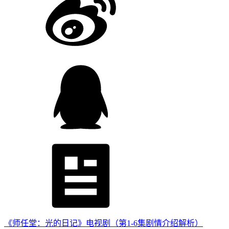
《师任堂：光的日记》电视剧（第1-6集剧情介绍解析）