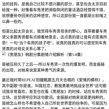
治的挂钩，是我自己比较不感兴趣的部分，甚至包含太京目前
给我一种，好像看车秀贤把濒临倒闭的童话酒店经营得不错，
就想要抢夺回来的这种感觉，所以这部份我一直都是比较嗤之
以鼻一些的。
但是比起太京会长，我觉得车秀贤母亲的野心，连带着要车秀
贤父亲跟秀贤都有点顺着她意走，这点真的是让我有点匪夷所
思！一句“当个有用的孩子吧”，说真的我真的可以感觉到车秀
贤真的对母女关系心寒了。
是被压抑久了之后──所以车秀贤一次性的爆发吧，而金振赫
的出现，对她来说是某种勇气的来源。
最近我时常REPEAT田馥甄跟五月天合唱的《爱情的模样》，
其中副歌“你是谁，叫我狂恋，教我勇敢地挑战全世界”这句歌
词我非常喜欢，甚至也在看《男朋友》的时候，站在车秀贤的
立场，总觉得呼应到这句歌词。金振赫对她来说是更纯粹的，
是她怎么样也不希望卷入自己所处世界里的纷争的，可是因为