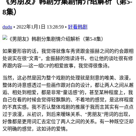
《男朋友》韩剧分集剧情介绍解析（第5-
8集）
dudu
•
2022年1月1日 13:28:59
•
好看韩剧
如果要形容的话，我觉得就像车秀贤跟金振赫之间的约会跟相
处说实在很“文青”，金振赫的饱读诗书，也让他的谈吐很有修
养跟内容──这一组CP的相爱故事，我觉得很像诗。
当然，这必然是因为整个戏剧的处理就是刻意的唯美、浪漫，
整体的诗意感透过一些画作跟对白的设计，都让两人之间从邂
逅、相处到相爱，都是非常“童话感”的，甚至某种程度上，我
自己在看的时候会觉得轻飘飘的、不着地的感觉，是这样程度
的不真实感。我不否认整体戏剧的推展于我而言其实有一点点
过于浪漫，从初识，到后来暧昧关系、“男朋友”用词的出现，
好像都是更用词汇去定位了两人之间的关系。有一种既空泛却
又明确的感觉，这如诗的爱情。