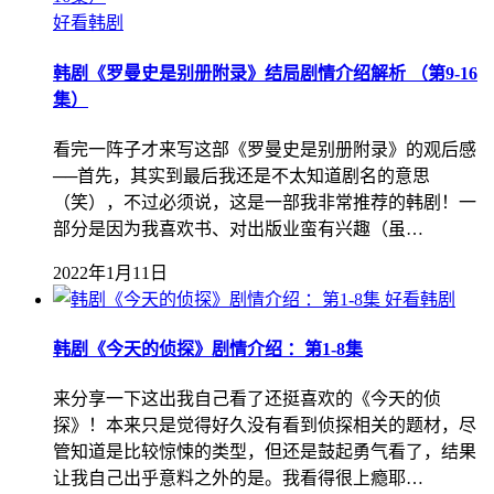
好看韩剧
韩剧《罗曼史是别册附录》结局剧情介绍解析 （第9-16
集）
看完一阵子才来写这部《罗曼史是别册附录》的观后感
──首先，其实到最后我还是不太知道剧名的意思
（笑），不过必须说，这是一部我非常推荐的韩剧！一
部分是因为我喜欢书、对出版业蛮有兴趣（虽…
2022年1月11日
好看韩剧
韩剧《今天的侦探》剧情介绍 ：第1-8集
来分享一下这出我自己看了还挺喜欢的《今天的侦
探》！本来只是觉得好久没有看到侦探相关的题材，尽
管知道是比较惊悚的类型，但还是鼓起勇气看了，结果
让我自己出乎意料之外的是。我看得很上瘾耶…