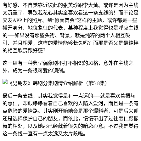
有好感、不自觉靠近彼此的张美珍跟李大灿。或许是因为主线
太沉重了，导致我私心其实蛮喜欢看这一条支线的！而不论是
交友APP上的照片、到“假面舞会”这样的主题，或许都是一些
撇开身分、地位象征的代表，某种程度上我觉得也是呼应主线
的──如果没有那些头衔、背景，就是纯粹的两个人相互吸
引、并且相爱，这样的爱情能够长久吗？而那是否又是最纯粹
的相互欣赏跟好感？
这一组有一种典型偶像剧不打不相识的风格，意外在主线之
外，成为一条很可爱的调剂。
最后一条支线，其实我觉得是有一点远的──就是喜欢着振赫
的惠仁，却眼睁睁看着自己喜欢的人陷入爱河，而且是一条有
点危险的爱情路。其实刚开始她会是那个爆料者，可是后来却
还是选择保护自己的朋友，而依此，慢慢带出了过往惠仁跟振
赫的相处，以及她那已经藏着很久的暗恋心意。不过我是觉得
这一条线一直有一点太远又太片段啦。