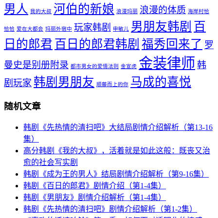
男人
河伯的新娘
浪漫的体质
我的大叔
浪漫玛丽
海岸村恰
男朋友韩剧
百
玩家韩剧
恰恰
爱在大都会
玛丽外宿中
申敏儿
日的郎君
百日的郎君韩剧
福秀回来了
罗
金装律师
曼史是别册附录
韩
都市男女的爱情法则
金宣虎
韩剧男朋友
马成的喜悦
剧玩家
顺藤而上的你
随机文章
韩剧《先热情的清扫吧》大结局剧情介绍解析（第13-16
集）
高分韩剧《我的大叔》，活着就是如此这般：既丧又治
愈的社会写实剧
韩剧《成为王的男人》结局剧情介绍解析（第9-16集）
韩剧《百日的郎君》剧情介绍（第1-4集）
韩剧《男朋友》剧情介绍解析（第1-4集）
韩剧《先热情的清扫吧》剧情介绍解析（第1-2集）