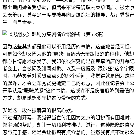
自己，他还是受到波及了──尽管，当他决心走进自己的世界
那个瞬间她备受感动，但后来不论是调职去束草酒店、被太京
会长羞辱，甚至是一度要被导向是跟踪狂的报导，都让秀贤产
生一点自责感。
因为这些其实都是他可以不用经历的事情，这些她曾经习惯、
可是如今却又因为他的“遭殃”而备感无奈跟愤怒的种种，他却
都心甘情愿地承受了。我印象很深刻的是在束草酒店的开幕记
者会上，当被问及诽闻对象、以及一度提及“跟踪狂”这个字眼
时，振赫笑着对秀贤点点头的那个瞬间，我觉得就是因为这样
的默许，才会让车秀贤更确定自己的心意，因此在记者会上公
开承认是“暧昧关系”这件事情。这或许不是伤害度降到最低的
方式，却是她想要守护这段爱情的方式。
就是这一段～振赫真的很窝心欸。
不过提到开幕，我觉得当宣传组因为太京的阻挠而有困难时，
郑宇硕的帮助，却让一切顺利被推动、进行，这种隐隐的自卑
感与竞争感，还是会让振鹤有点介意的。虽然我有点不是那么