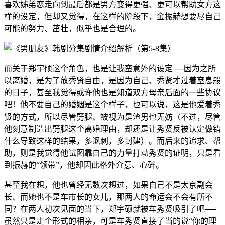
喜欢姊弟恋走向到最后都是男方变得更强、更可以帮助女方这
样的设定，但却又觉得，在这样的阶段下，金振赫想要尽自己
可能的努力、茁壮，似乎也是合理的。
而关于郑宇硕这个角色，也是让我蛮意外的设定──因为之所
以离婚，是为了放秀贤自由，是因为自己、秀贤才过着窒息般
的日子，甚至我觉得或许他也是知道双方母亲后面的一些协议
吧！他不要自己的婚姻是这个样子，也可以说，这是他爱着秀
贤的方式，所以尽管劈腿、被视为是渣男也无妨（不过，尽管
他刻意制造出劈腿这个离婚理由，却还是让秀贤反被认定做错
什么导致这样的结果，多讽刺，多封建）。而后来的追求、帮
助，则是我觉得他试图靠自己的力量打动秀贤的证明，只是看
到振赫的“领带”，他却因此格外介意、心碎。
甚至我在想，他也曾经无数次想过，如果自己不是太京副会
长、而她也不是车市长的女儿，那两人的命运会不会有所不
同？在两人初次见面的当下，郑宇硕就被车秀贤吸引了吧──
虽然只是走个形式的相亲，可是车秀贤直接了当的说“你的理