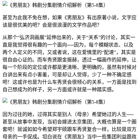
甚至为此我不免在想，如果《男朋友》有出原著小说，文字应
该是很优美的吧？会是很浪漫的文学作品吧？
从那个“弘济洞画展”延伸出来的，关于“关系”的讨论，其实一
直是我觉得很有趣的一个面向──因为，每个模糊状态、以及
两个人定义的不同，又或者说，这在爱情里的“配速”，其实是
很自由心证的。而车秀贤跟金振赫，透过一幅画作的延伸，让
每一个阶段的定位或许都是更清晰、更明确的，虽然有时候对
白讲出来有点小害羞，可是却让人觉得，少了一种不确定感
吧！这或许也是为什么车秀贤会很倾心的关系，一方面是找到
自己想成为的样子，另一方面或许就是一种踏实感。
因为过往的她，过得其实是别人（母亲）希望她过的人生──
甚至从故事中发现，当初会嫁进太京集团，大概也算是一个圈
套吧！就诚如如今希望郑宇硕跟车秀贤复合一样，比较是双方
母亲的一手促成。坦白说在《男朋友》当中一些集团利益跟政