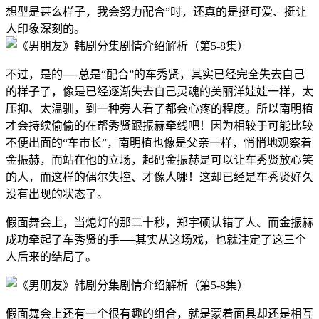
想型是甚么样子，我会努力配合”时，还真的是挺可爱、挺让
人印象深刻的。
不过，是的──总是“配合”的车秀贤，其实已经完全失去自己
的样子了，像是已经逐渐失去自己灵魂的美丽洋娃娃一样，太
压抑、太温驯，到一种旁人看了都会心疼的程度。所以南明植
才会持续偷偷的在帮秀贤跟振赫牵线吧！因为相较于可能比较
不便出面的“车市长”，南明植也像是父亲一样，悄悄地观察着
金振赫，而站在他的立场，起码金振赫是可以让车秀贤放心笑
的人，而这样的偶尔失控、才像人哪！这却已经是车秀贤好久
没有出现的状态了。
假面舞会上，当熄灯的那二十秒，郑宇硕认错了人、而金振赫
成功牵起了车秀贤的手──其实从这场戏，也就注定了这三个
人后来的结局了。
假面舞会上还有一个很有趣的组合，就是蒙着面具却还是相互